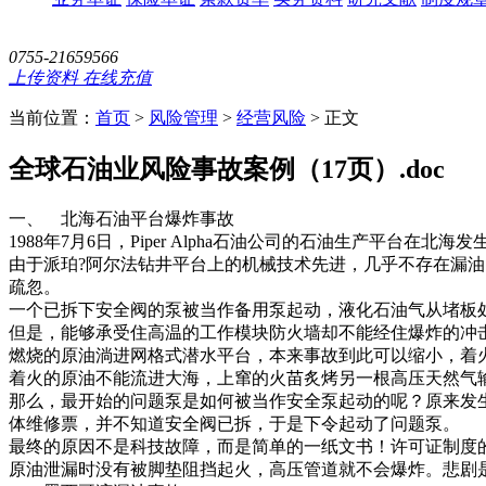
0755-21659566
上传资料
在线充值
当前位置：
首页
>
风险管理
>
经营风险
>
正文
全球石油业风险事故案例（17页）.doc
一、 北海石油平台爆炸事故
1988年7月6日，Piper Alpha石油公司的石油生产平台
由于派珀?阿尔法钻井平台上的机械技术先进，几乎不存在漏
疏忽。
一个已拆下安全阀的泵被当作备用泵起动，液化石油气从堵板
但是，能够承受住高温的工作模块防火墙却不能经住爆炸的冲
燃烧的原油淌进网格式潜水平台，本来事故到此可以缩小，着
着火的原油不能流进大海，上窜的火苗炙烤另一根高压天然气
那么，最开始的问题泵是如何被当作安全泵起动的呢？原来发
体维修票，并不知道安全阀已拆，于是下令起动了问题泵。
最终的原因不是科技故障，而是简单的一纸文书！许可证制度
原油泄漏时没有被脚垫阻挡起火，高压管道就不会爆炸。悲剧