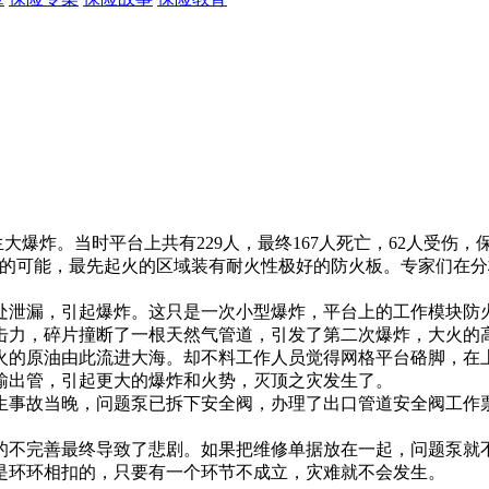
在北海发生大爆炸。当时平台上共有229人，最终167人死亡，62人
油的可能，最先起火的区域装有耐火性极好的防火板。专家们在
处泄漏，引起爆炸。这只是一次小型爆炸，平台上的工作模块防
击力，碎片撞断了一根天然气管道，引发了第二次爆炸，大火的
火的原油由此流进大海。却不料工作人员觉得网格平台硌脚，在
输出管，引起更大的爆炸和火势，灭顶之灾发生了。
生事故当晚，问题泵已拆下安全阀，办理了出口管道安全阀工作
的不完善最终导致了悲剧。如果把维修单据放在一起，问题泵就
是环环相扣的，只要有一个环节不成立，灾难就不会发生。