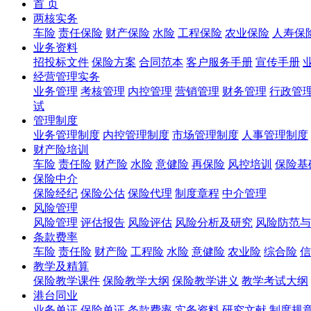
首 页
两核实务
车险
责任保险
财产保险
水险
工程保险
农业保险
人寿保
业务资料
招投标文件
保险方案
合同范本
客户服务手册
宣传手册
经营管理实务
业务管理
考核管理
内控管理
营销管理
财务管理
行政管
试
管理制度
业务管理制度
内控管理制度
市场管理制度
人事管理制度
财产险培训
车险
责任险
财产险
水险
意健险
再保险
风控培训
保险基
保险中介
保险经纪
保险公估
保险代理
制度章程
中介管理
风险管理
风险管理
评估报告
风险评估
风险分析及研究
风险防范与
条款费率
车险
责任险
财产险
工程险
水险
意健险
农业险
综合险
信
教学及精算
保险教学课件
保险教学大纲
保险教学讲义
教学考试大纲
港台同业
业务单证
保险单证
条款费率
实务资料
研究文献
制度规