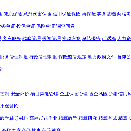
险
健康保险
意外伤害保险
信用保证保险
再保险
实务基础
两核考
业务单证
投保单证
保险单证
调查问卷
理
客户服务
战略管理
投资管理
推动方案
总结报告
讲话稿
人力资
财务管理制度
行政管理制度
保险监管规定
地方政府文件
自律公
础
控制
安全评价
项目风险管理
企业保险管理
险企风险管理
信用
用保证险
教学辅导材料
高校试题作业
精算教学
精算研究
精算考试
精算
章
保险专案
保险故事
保险教育