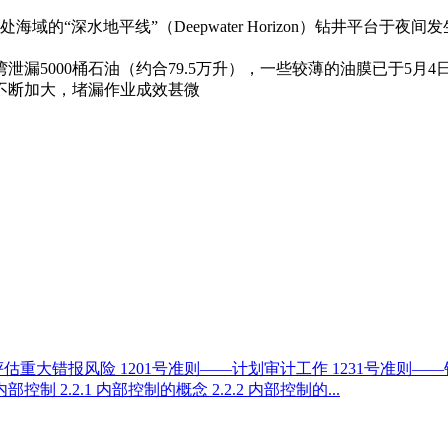
海域的“深水地平线”（Deepwater Horizon）钻井平台
泄漏5000桶石油（约合79.5万升），一些较薄的油膜已于5
不断加大，堵漏作业成效甚微
评估重大错报风险 1201号准则——计划审计工作 1231号准
制 2.2.1 内部控制的概念 2.2.2 内部控制的...