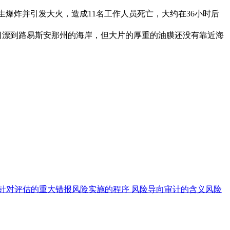
于夜间发生爆炸并引发大火，造成11名工作人员死亡，大约在36小时后
月4日漂到路易斯安那州的海岸，但大片的厚重的油膜还没有靠近海
则——针对评估的重大错报风险实施的程序 风险导向审计的含义风险