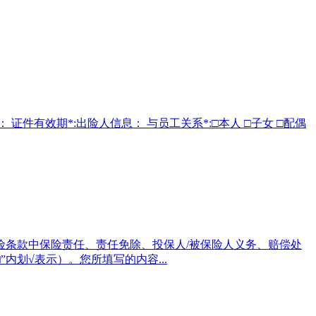
： 证件有效期*:出险人信息： 与员工关系*:□本人 □子女 □配偶
险条款中保险责任、责任免除、投保人/被保险人义务、赔偿处
划√表示）。您所填写的内容...