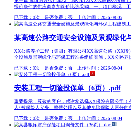
第一篇 邀请函各报价单位：我公司因XX线高速公路施
报价条件的供应商参加询价比选采购。一、项目概况：工程
已下载：0次 是否免费：否 上传时间：2026-08-05
某高速公路交通安全设施及景观绿化与
XX公路养护工程（集团）有限公司XX高速公路（XX
全设施及景观绿化与环保工程准备组织实施，XX公路养护
已下载：0次 是否免费：否 上传时间：2026-08-04
安装工程一切险投保单（6页）.pdf
重要提示：尊敬的客户，感谢您选择XX保险有限公司！
人/ 被保险人义务、赔偿处理以及其他免除保险人责任的
已下载：0次 是否免费：否 上传时间：2026-08-04