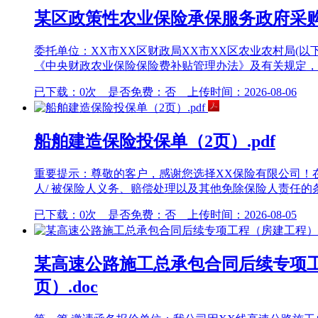
某区政策性农业保险承保服务政府采购合
委托单位：XX市XX区财政局XX市XX区农业农村局(以
《中央财政农业保险保险费补贴管理办法》及有关规定，为明
已下载：0次 是否免费：否 上传时间：2026-08-06
船舶建造保险投保单（2页）.pdf
重要提示：尊敬的客户，感谢您选择XX保险有限公司！
人/ 被保险人义务、赔偿处理以及其他免除保险人责任的
已下载：0次 是否免费：否 上传时间：2026-08-05
某高速公路施工总承包合同后续专项工
页）.doc