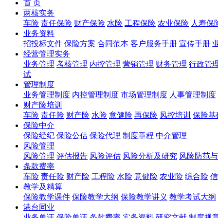
首 页
两核实务
车险
责任保险
财产保险
水险
工程保险
农业保险
人寿保
业务资料
招投标文件
保险方案
合同范本
客户服务手册
宣传手册
经营管理实务
业务管理
考核管理
内控管理
营销管理
财务管理
行政管
试
管理制度
业务管理制度
内控管理制度
市场管理制度
人事管理制度
财产险培训
车险
责任险
财产险
水险
意健险
再保险
风控培训
保险基
保险中介
保险经纪
保险公估
保险代理
制度章程
中介管理
风险管理
风险管理
评估报告
风险评估
风险分析及研究
风险防范与
条款费率
车险
责任险
财产险
工程险
水险
意健险
农业险
综合险
信
教学及精算
保险教学课件
保险教学大纲
保险教学讲义
教学考试大纲
港台同业
业务单证
保险单证
条款费率
实务资料
研究文献
制度规