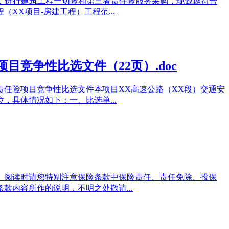
要，进行建筑工程一切险和第三者责任险服务采购，现诚邀符合
X项目-房建工程）工程范...
竞争性比选文件（22页）.doc
责任险项目竞争性比选文件本项目XX高速公路（XX段）交通安
具体情况如下：一、比选单...
。阅读时请您特别注意保险条款中保险责任、责任免除、投保
款内容所作的说明，不明之处敬请...