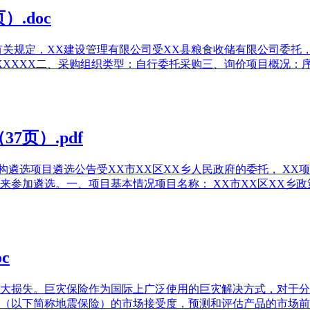
.doc
有关规定，XX建设管理有限公司受XX县粮食收储有限公司委托
XXXX二、采购组织类型：自行委托采购三、询价项目概况：序号 项
页）.pdf
构遴选项目遴选公告受XX市XX区XX乡人民政府的委托， XX
参加遴选。一、项目基本情况项目名称： XX市XX区XX乡政策
c
大损失。巨灾保险作为国际上广泛使用的巨灾解决方式，对于分
（以下简称地震保险）的市场接受度，预测和评估产品的市场前景