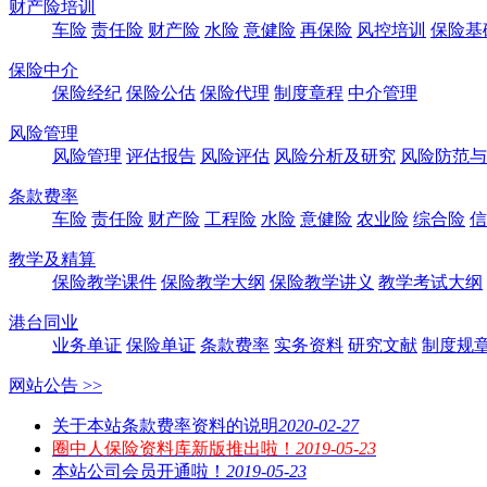
财产险培训
车险
责任险
财产险
水险
意健险
再保险
风控培训
保险基
保险中介
保险经纪
保险公估
保险代理
制度章程
中介管理
风险管理
风险管理
评估报告
风险评估
风险分析及研究
风险防范与
条款费率
车险
责任险
财产险
工程险
水险
意健险
农业险
综合险
信
教学及精算
保险教学课件
保险教学大纲
保险教学讲义
教学考试大纲
港台同业
业务单证
保险单证
条款费率
实务资料
研究文献
制度规
网站公告 >>
关于本站条款费率资料的说明
2020-02-27
圈中人保险资料库新版推出啦！
2019-05-23
本站公司会员开通啦！
2019-05-23