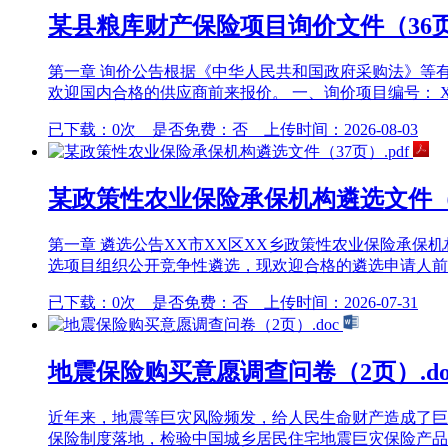
某县粮库财产保险项目询价文件（36页）
第一章 询价公告根据《中华人民共和国政府采购法》等
欢迎国内合格的供应商前来报价。 一、询价项目编号： X
已下载：0次 是否免费：否 上传时间：2026-08-03
某政策性农业保险承保机构遴选文件（37
第一章 遴选公告XX市XX区XX乡政策性农业保险承保机
选项目组织公开竞争性遴选，现欢迎合格的遴选申请人前来
已下载：0次 是否免费：否 上传时间：2026-07-31
地震保险购买意愿调查问卷（2页）.do
近年来，地震等巨灾风险频发，给人民生命财产造成了巨
保险制度落地，检验中国城乡居民住宅地震巨灾保险产品