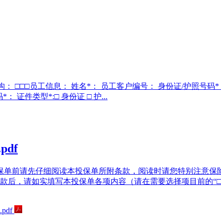
机构： □□□员工信息： 姓名*： 员工客户编号： 身份证/护照号码*
 证件类型*:□ 身份证 □ 护...
df
保单前请先仔细阅读本投保单所附条款，阅读时请您特别注意保
后，请如实填写本投保单各项内容（请在需要选择项目前的“□”内