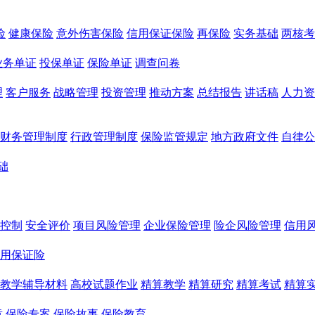
险
健康保险
意外伤害保险
信用保证保险
再保险
实务基础
两核考
业务单证
投保单证
保险单证
调查问卷
理
客户服务
战略管理
投资管理
推动方案
总结报告
讲话稿
人力资
财务管理制度
行政管理制度
保险监管规定
地方政府文件
自律公
础
控制
安全评价
项目风险管理
企业保险管理
险企风险管理
信用
用保证险
教学辅导材料
高校试题作业
精算教学
精算研究
精算考试
精算
章
保险专案
保险故事
保险教育